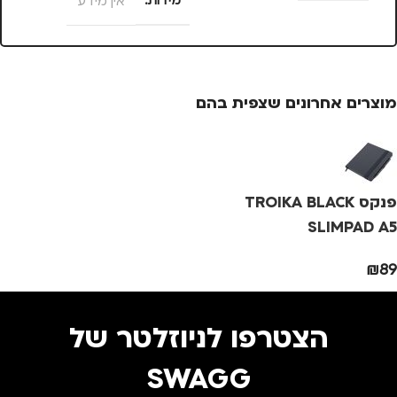
מידות
אין מידע
ד
נסיעות
,
נשים
צבע
ורוד
מוצרים אחרונים שצפית בהם
מידה
+2
מותגים
TROIKA
פנקס TROIKA BLACK
מתאים ל
SLIMPAD A5
גברים
,
נשים
₪
89
הצטרפו לניוזלטר של
SWAGG