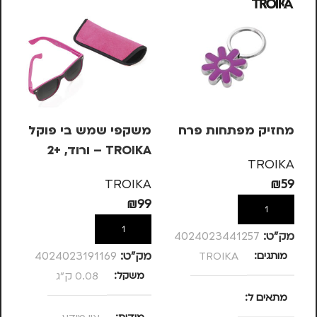
מחזיק מפתחות פרח
משקפי שמש בי פוקל
סי
TROIKA – ורוד, +2
KS
TROIKA
– 
KA
TROIKA
₪
59
63
₪
99
הוספה לסל
הוספה לסל
מק”ט:
4024023441257
מותגים
TROIKA
מק”ט:
4024023191169
מק
משקל
0.08 ק"ג
מ
מתאים ל