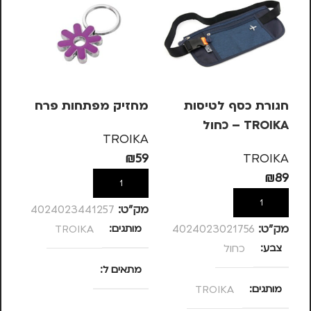
חגורת כסף לטיסות
מחזיק מפתחות פרח
מש
TROIKA – כחול
OIKA
TROIKA
KA
₪
59
TROIKA
99
₪
89
הוספה לסל
הוספה לסל
מק”ט:
4024023441257
מק”ט:
4024023021756
מותגים
TROIKA
מק
צבע
כחול
מ
מתאים ל
מותגים
TROIKA
מ
נסיעות
,
נשים