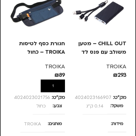
CHILL OUT – מטען
חגורת כסף לטיסות
מש
משולב עם פנס לד
TROIKA – כחול
OIKA
KA
TROIKA
TROIKA
99
₪
89
₪
293
הוספה לסל
הוספה לסל
מק”ט:
4024023166907
מק”ט:
4024023021756
מק
משקל
0.14 ק"ג
צבע
כחול
מ
מידות
מותגים
TROIKA
מ