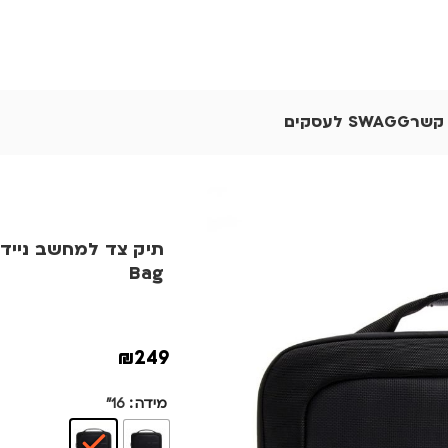
 קשר
SWAGG לעסקים
Bag
₪
249
מידה
16"