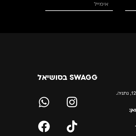
SWAGG בסושיאל
אן: