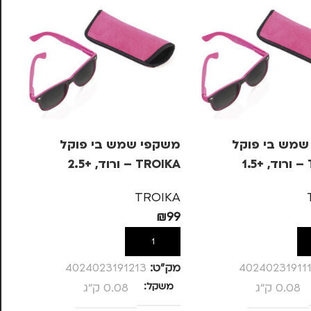
שמש בי פוקל
משקפי שמש בי פוקל
סט
1
TROIKA – ורוד, +2.5
ור
N
TROIKA
₪
99
59
ל
הוספה לסל
40240231911
מק”ט:
4024023191213
מק
0.08 ק"ג
משקל
0.08 ק"ג
צ