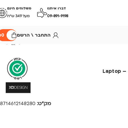
דברו איתנו
משלוחים חינם
09-891-9198
מעל 349 ש״ח
התחבר \ הרשם
0
₪
תיק צד למחשב נייד – Laptop
מק"ט:
8714612148280