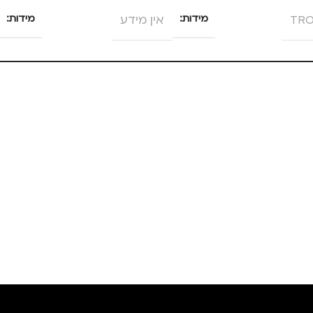
TRO
מידות
אין מידע
מידות
צבע
ורוד
צבע
ם
,
טיולים
,
מידה
+3
מידה
מותגים
TROIKA
מותגים
מתאים ל
גברים
,
נשים
מתאים ל