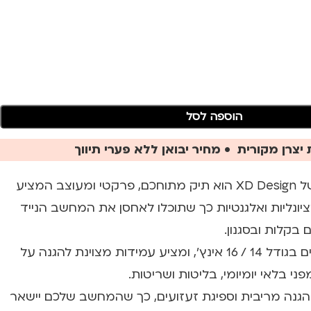
הוספה לסל
יצרן מקורית • מחיר יבואן ללא פערי תיווך
תיק צד למחשב נייד של XD Design הוא תיק מתוחכם, פרקטי ומעוצב המציע
יונליות ואלגנטיות כך שתוכלו לאחסן את המחשב הנייד
 בקלות ובסגנון.
התיק מתאים למחשבים בגודל 14 / 16 אינץ', ומציע עמידות מצוינת להגנה על
י בלאי יומיומי, בליטות ושריטות.
הגנה מריבית וספיגת זעזועים, כך שהמחשב שלכם יישאר