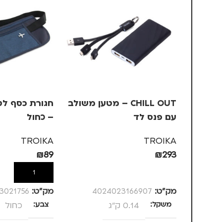
CHILL OUT – מטען משולב
עם פנס לד
– כחול
TROIKA
TROIKA
₪
89
₪
293
הוספה לסל
הוספה לסל
מק”ט:
4024023166907
מק”ט:
3021756
משקל
0.14 ק"ג
צבע
כחול