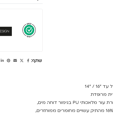
שתף:
 / "14
רית מרופדת