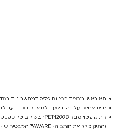
תא ראשי מרופד בבטנת פליס למחשב נייד בגודל עד "16
ידית אחיזה עליונה ורצועת כתף מתכווננת עם כ
התיק עשוי מבד rPET1200D בשילוב של טקסטורת עור מלאכותי PU בגימור דוחה מים,
(התיק כולל את חותם ה- AWARE™ המבטיח ש -16% מהתיק עשויים מחומרים ממוחזרים,