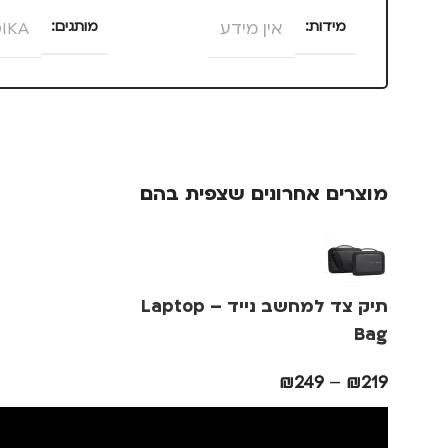
מידות
אין מידע
מותגים
IKA
מותגים
TROIKA
מתאים ל
גברים
,
חיילי
מתאים ל
נסיעות
,
נשים
מוצרים אחרונים שצפית בהם
גברים
,
חיילים
,
טיולים
,
מנהלים, עסקים, עבודה
,
נסיעות
,
נשים
תיק צד למחשב נייד – Laptop
Bag
₪
249
–
₪
219