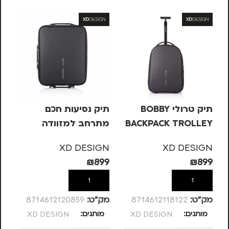
תיק טרולי BOBBY
תיק נסיעות חכם
מז
BACKPACK TROLLEY
מתרחב למזוודה
TE
AT
TE
XD DESIGN
XD DESIGN
99
₪
899
₪
899
הוספה לסל
הוספה לסל
מק”ט:
8714612118122
מק”ט:
8714612120859
מק
מותגים
XD DESIGN
מותגים
XD DESIGN
צ