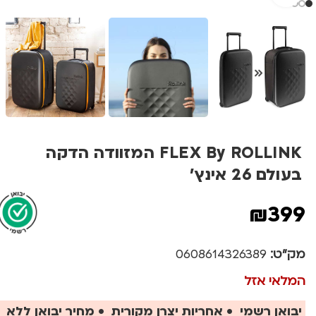
FLEX By ROLLINK המזוודה הדקה
בעולם 26 אינץ'
₪
399
מק"ט:
0608614326389
המלאי אזל
יבואן רשמי • אחריות יצרן מקורית • מחיר יבואן ללא