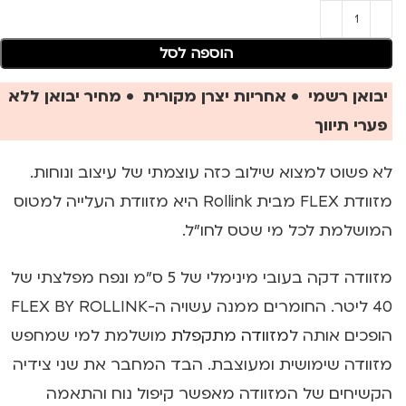
הוספה לסל
יבואן רשמי • אחריות יצרן מקורית • מחיר יבואן ללא
פערי תיווך
לא פשוט למצוא שילוב כזה עוצמתי של עיצוב ונוחות.
מזוודת FLEX מבית Rollink היא מזוודת העלייה למטוס
המושלמת לכל מי שטס לחו"ל.
מזוודה דקה בעובי מינימלי של 5 ס"מ ונפח מפלצתי של
40 ליטר. החומרים ממנה עשויה ה-FLEX BY ROLLINK
הופכים אותה ל
מזוודה מתקפלת
מושלמת למי שמחפש
מזוודה שימושית ומעוצבת. הבד המחבר את שני צידיה
הקשיחים של המזוודה מאפשר קיפול נוח והתאמה