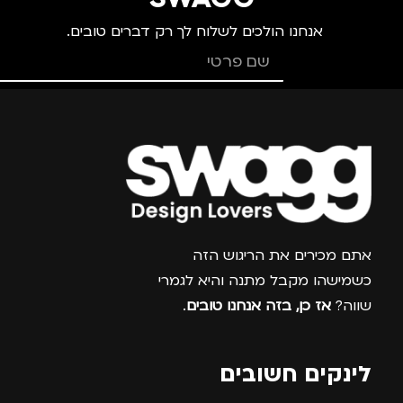
אנחנו הולכים לשלוח לך רק דברים טובים.
גברים
,
חיילים
,
טיולים
,
מ
מנהלים, עסקים, עבודה
,
נסיעות
,
נשים
מ
צרפו אותי למועדון
אתם מכירים את הריגוש הזה
כשמישהו מקבל מתנה והיא לגמרי
שווה?
אז כן, בזה אנחנו טובים
.
לינקים חשובים