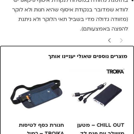
בהזמנת מזוודה במשלוח לנקודת איסוף פיקאפ יש
לוודא שמדובר בנקודת איסוף שהיא חנות ולא לוקר
(מזוודה גדולה מדי בשביל תאי הלוקר ולא ניתנת
להפצה באמצעותם).
מוצרים נוספים שאולי יעניינו אותך
CHILL OUT – מטען
חגורת כסף לטיסות
מש
משולב עם פנס לד
TROIKA – כחול
OIKA