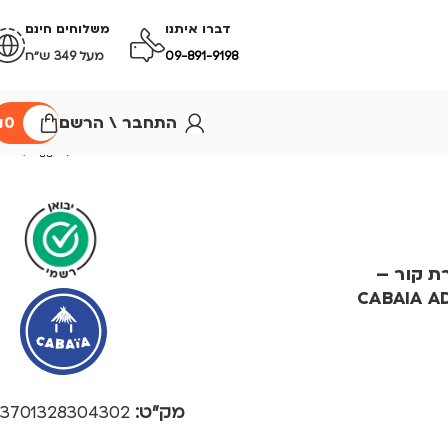
דברו איתנו
משלוחים חינם
09-891-9198
מעל 349 ש״ח
התחבר \ הרשם
0
₪
ת קור –
CABAIA A
מק"ט:
3701328304302