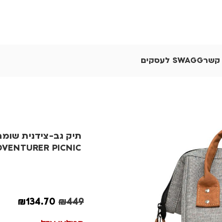
 קשר
SWAGG לעסקים
תיק גב-צידנית שומר
DVENTURER PICNIC
₪
134.70
₪
449