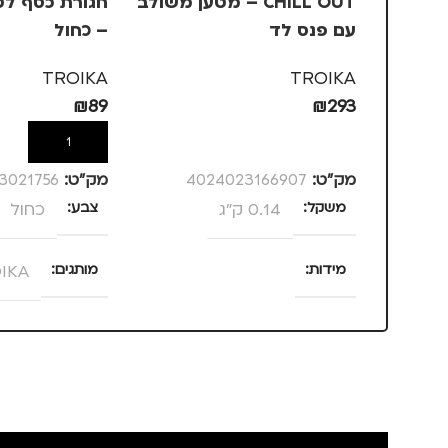
CHILL OUT – מטען משולב
עם פנס לד
– כחול
TROIKA
TROIKA
₪
89
₪
293
הוספה לסל
הוספה לסל
מק”ט:
4024023166907
מק”ט:
3021756
משקל
0.14 ק"ג
צבע
כחול
מידות
מותגים
IKA
120 × 58 × 13 סנטימטרים
מתאים ל
מותגים
TROIKA
גברים
,
חיילי
נסיעות
,
נשים
מתאים ל