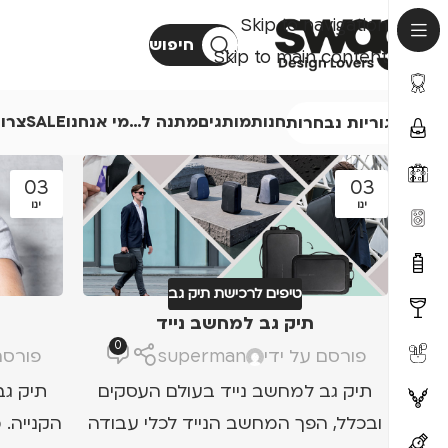
Skip to navigation
חיפוש
Skip to main content
חנות
מותגים
מתנה ל…
מי אנחנו
SALE
צרו
קטגוריות נבחרות
03
03
ינו
ינו
טיפים לרכישת תיק גב
תיק גב למחשב נייד
0
פורסם על ידי
superman
פורסם
תיק גב למחשב נייד בעולם העסקים
תיק גב
ובכלל, הפך המחשב הנייד לכלי עבודה
הקנייה.