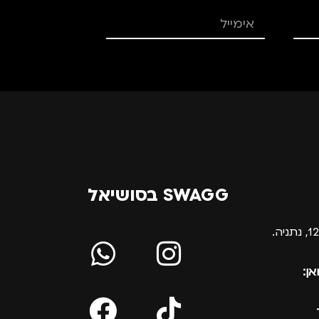
SWAGG בסושיאל
אן: