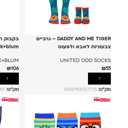
DADDY AND ME TIGER – גרביים
צבעוניות לאבא ולפעוט
ck+blum
K+BLUM
UNITED ODD SOCKS
₪
106
₪
55
הוספה לסל
הוספה לסל
מק”ט:
5060152027725
מק”ט:
89