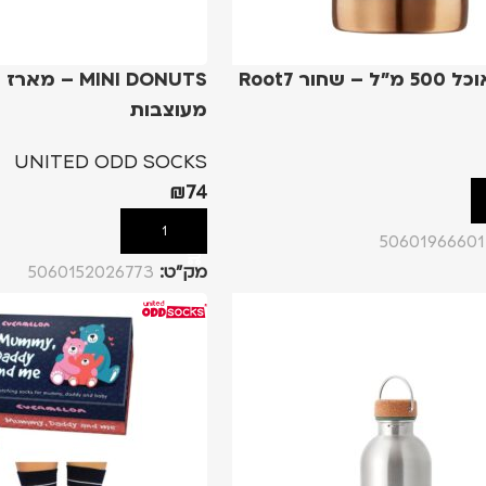
 שחור Root7
MINI DONUTS – מ
מעוצבות
UNITED ODD SOCKS
₪
74
הוספה לסל
50601966601
מק”ט:
5060152026773