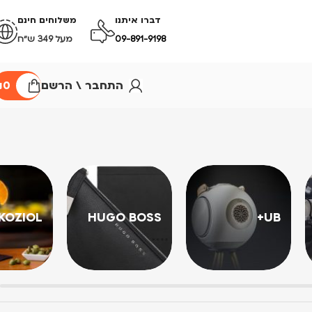
דברו איתנו
משלוחים חינם
09-891-9198
מעל 349 ש״ח
התחבר \ הרשם
0
₪
KOZIOL
HUGO BOSS
UB+