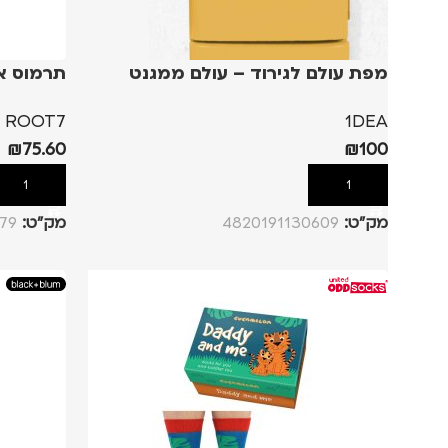
מפת עולם לגירוד – עולם ממגנט
תרמוס אוכל 500 מ"ל –
ROOT7
1DEA
₪
75.60
₪
100
הוספה לסל
הוספה לסל
מק”ט:
4820191130609
מק”ט:
79