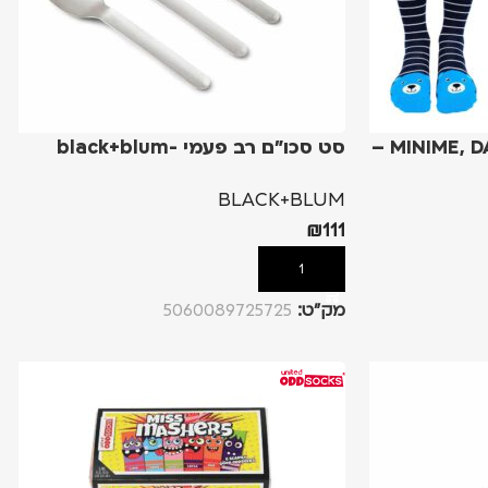
MINIME, DADDY, MUMMY AND ME –
סט סכו"ם רב פעמי -black+blum
BLACK+BLUM
₪
111
הוספה לסל
מק”ט:
5060089725725