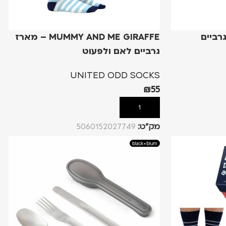
ארז גרביים
MUMMY AND ME GIRAFFE – מארז
גרביים לאם ולפעוט
UNITED ODD SOCKS
₪
55
הוספה לסל
מק”ט:
5060152027749