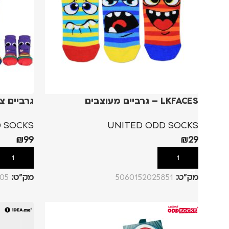
LKFACES – גרביים מעוצבים
גרביים צבעוניות
 SOCKS
UNITED ODD SOCKS
₪
99
₪
29
הוספה לסל
הוספה לסל
מק”ט:
5060152025851
מק”ט:
05