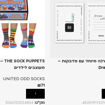
רכה מיוחד עם מדבקות –
PUPPETS
Dr
מעוצבים לילדים
UNITED ODD SOCKS
₪
71
הוספה לסל
48201911321
מק”ט:
5060152024854