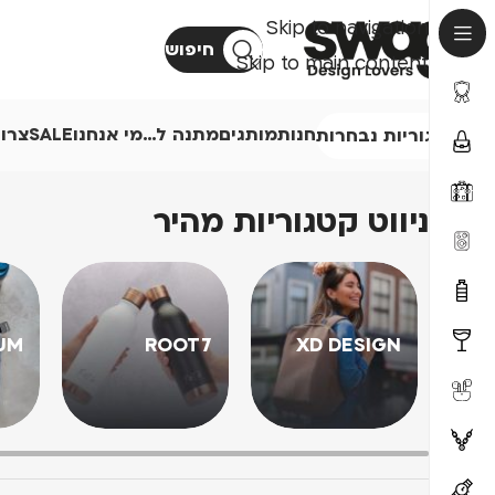
Skip to navigation
חיפוש
Skip to main content
חנות
מותגים
מתנה ל…
מי אנחנו
SALE
צרו
קטגוריות נבחרות
ניווט קטגוריות מהיר
UM
ROOT7
XD DESIGN