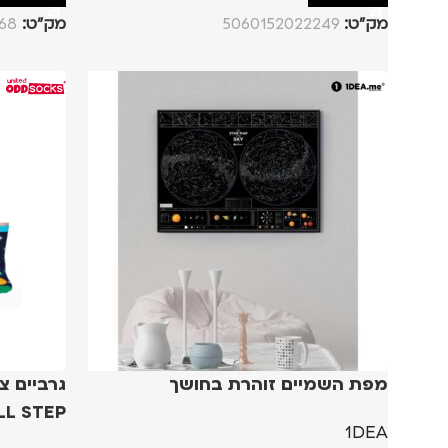
מק”ט:
5060152022249
מק”ט:
68
מפת השמיים זוהרת בחושך
LL STEP
1DEA