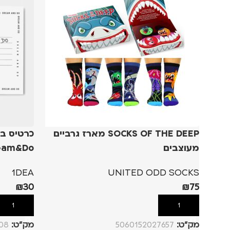
SOCKS OF THE DEEP מארז גרביים
כרטיס ב
מעוצבים
eam&Do
1DEA
UNITED ODD SOCKS
₪
30
₪
75
הוספה לסל
הוספה לסל
מק”ט:
5060152027657
מק”ט:
08