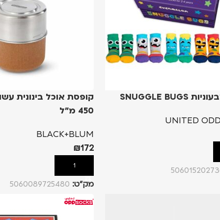
 SNUGGLE BUGS
קופסת אוכל בינונית עשוי
450 מ"ל
UNITED ODD
BLACK+BLUM
₪
172
הוספה לסל
50601520273
מק”ט:
5060089725480