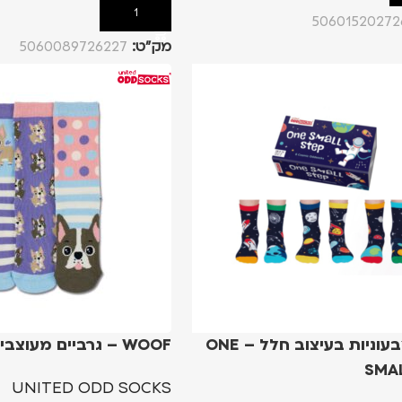
הוספה לסל
50601520272
מק”ט:
5060089726227
גרביים צבעוניות בעיצוב חלל – ONE
WOOF – גרביים מעוצבים לילדים
SMA
UNITED ODD SOCKS