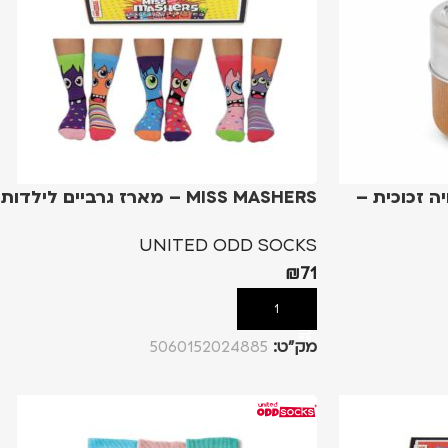
ה זכוכית –
MISS MASHERS – מארז גרביים לילדות
UNITED ODD SOCKS
₪
71
הוספה לסל
מק”ט:
5060152024885