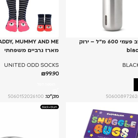
בקבוק רב פעמי 600 מ"ל – ירוק
bla
מארז גרביים משפחתי
UNITED ODD SOCKS
BLAC
₪
99.90
הוספה לסל
50600897262
מק”ט:
5060152026100