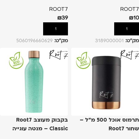
ROOT7
ROOT7
₪
39
₪
10
הוספה לסל
הוספה לסל
מק”ט:
3189000001
מק”ט:
5060196660629
תרמוס אוכל 500 מ"ל –
בקבוק מעוצב Root7
שחור Root7
Classic – מנטה עוגייה