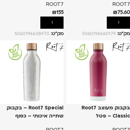
ROOT7
ROOT7
₪
155
₪
75.60
הוספה לסל
הוספה לסל
מק”ט:
5060196660179
מק”ט:
5060196638970
בקבוק מעוצב Root7
Root7 Special – בקבוק
Classic – פטל
שתייה איכותי – כסוף
מנצנץ
ROOT7
ROOT7