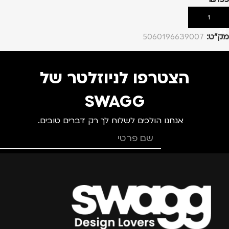
הוספה לסל
מק”ט:
5060196639007
הצטרפו לניוזלטר של
SWAGG
אנחנו הולכים לשלוח לך רק דברים טובים.
צרפו אותי למועדון