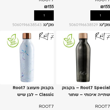
₪
155
₪
155
הוספה לסל
הוספה לסל
מק”ט:
5060196638529
מק”ט:
5060196638543
Root7 Special – בקבוק
בקבוק מעוצב Root7
שתייה איכותי – שחור
Classic – לבן שיש
קוברה
ROOT7
ROOT7