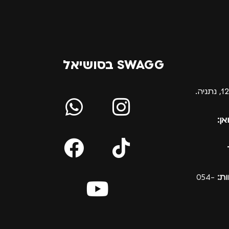
SWAGG בסושיאל
אן:
ת:
054-