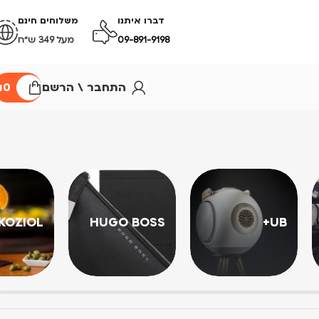
דברו איתנו
משלוחים חינם
09-891-9198
מעל 349 ש״ח
התחבר \ הרשם
0
₪
KOZIOL
HUGO BOSS
UB+