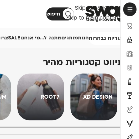
Skip to navigation
חיפוש
Skip to main content
חנות
מותגים
מתנה ל…
מי אנחנו
SALE
צרו
קטגוריות נבחרות
ניווט קטגוריות מהיר
UM
ROOT7
XD DESIGN