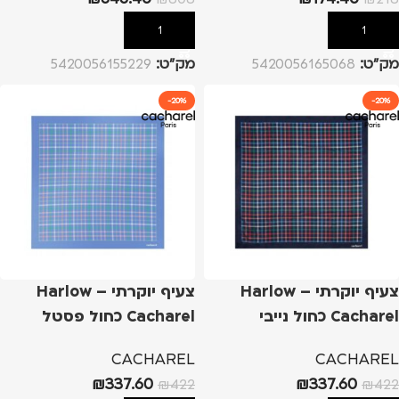
הוספה לסל
הוספה לסל
מק”ט:
5420056165068
מק”ט:
5420056155229
-20%
-20%
צעיף יוקרתי Harlow –
צעיף יוקרתי Harlow –
Cacharel כחול נייבי
Cacharel כחול פסטל
CACHAREL
CACHAREL
₪
337.60
₪
337.60
₪
422
₪
422