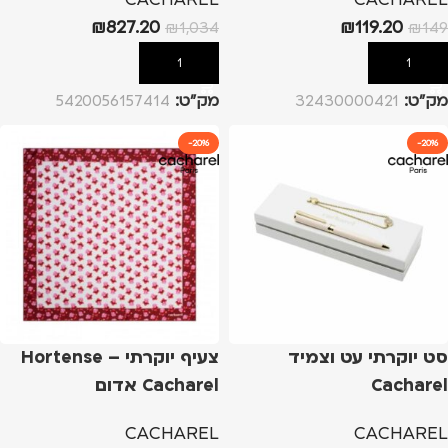
₪
827.20
₪
119.20
₪
1,034
₪
149
הוספה לסל
הוספה לסל
מק”ט:
32430000421
מק”ט:
5420056157414
-20%
-20%
סט יוקרתי עט וצמיד
צעיף יוקרתי Hortense –
Cacharel
Cacharel אדום
CACHAREL
CACHAREL