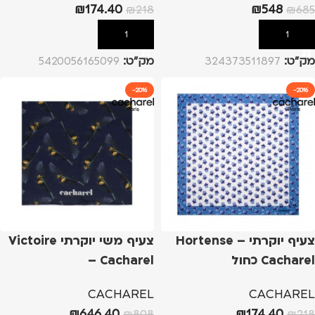
₪
174.40
₪
548
₪
218
₪
685
הוספה לסל
הוספה לסל
מק”ט:
324373511897
מק”ט:
5420056165099
-20%
-20%
צעיף יוקרתי Hortense –
צעיף משי יוקרתי Victoire
Cacharel כחול
– Cacharel
CACHAREL
CACHAREL
₪
646.40
₪
174.40
₪
808
₪
218