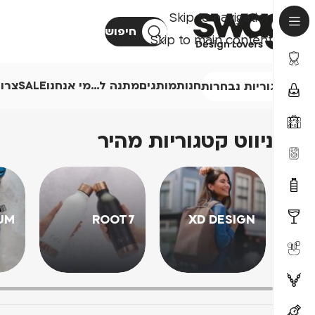
Skip to navigation
חיפוש
Skip to main content
חנות
מותגים
מתנה ל…
מי אנחנו
SALE
צרו
קטגוריות נבחרות
ניווט קטגוריות מהיר
UM
ROOT7
XD DESIGN