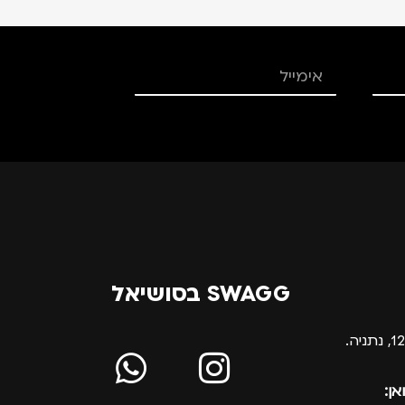
SWAGG בסושיאל
אן: