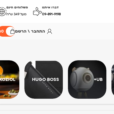
דברו איתנו
משלוחים חינם
09-891-9198
מעל 349 ש״ח
התחבר \ הרשם
0
₪
KOZIOL
HUGO BOSS
UB+