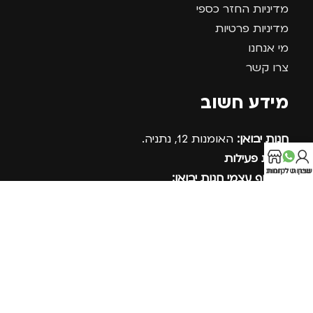
מדיניות החזר כספי
מדיניות פרטיות
מי אנחנו
צרו קשר
מידע חשוב
חנות יבואן:
האומנות 12, נתניה.
שעות פעילות
בון שלי
חנות
שירות לקוחות
לאיסוף עצמי חנות יבואן:
א-ה 09:00-17:30
בתיאום מראש בלבד
טלפון:
09-891-9198
ווצאסאפ שירות לקוחות:
054-8691915
SWAGG בסושיאל