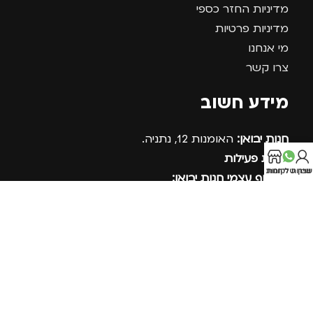
מדיניות החזר כספי
מדיניות פרטיות
מי אנחנו
צרו קשר
מידע חשוב
חנות יבואן:
האומנות 12, נתניה.
שעות פעילות
בון שלי
חנות
שירות לקוחות
לאיסוף עצמי חנות יבואן:
א-ה 09:00-17:30
בתיאום מראש בלבד
טלפון:
09-891-9198
ווצאסאפ שירות לקוחות:
054-8691915
SWAGG בסושיאל