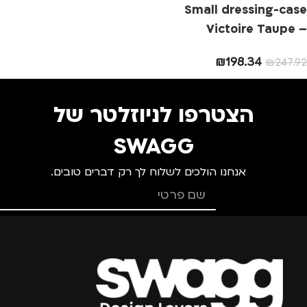
Small dressing-case
מותגים
TROIKA
מותגים
TROIKA
Victoire Taupe –
Cacharel
₪
198.34
₪
247.92
מתאים ל
מתאים ל
גברים
,
נשים
גברים
,
נשים
הצטרפו לניוזלטר של
SWAGG
אנחנו הולכים לשלוח לך רק דברים טובים.