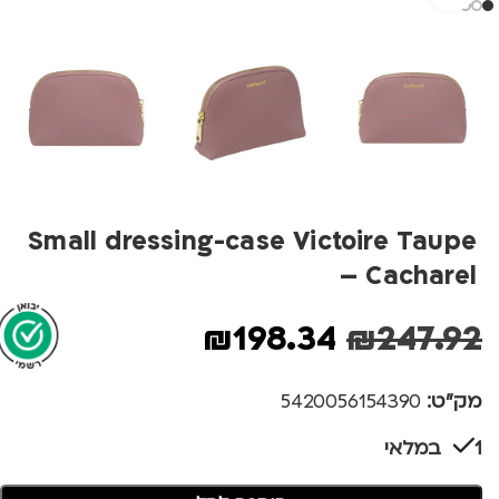
Small dressing-case Victoire Taupe
– Cacharel
₪
198.34
₪
247.92
מק"ט:
5420056154390
1 במלאי