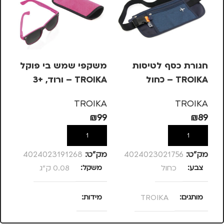
חגורת כסף לטיסות
משקפי שמש בי פוקל
מש
TROIKA – כחול
TROIKA – ורוד, +3
OIKA
KA
TROIKA
TROIKA
99
₪
99
₪
89
הוספה לסל
הוספה לסל
מק”ט:
4024023021756
מק”ט:
4024023191268
מק
צבע
כחול
משקל
0.08 ק"ג
מ
מותגים
TROIKA
מידות
מ