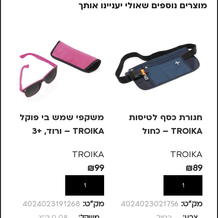
מוצרים נוספים שאולי יעניינו אותך
חגורת כסף לטיסות
משקפי שמש בי פוקל
מש
TROIKA – כחול
TROIKA – ורוד, +3
OIKA
KA
TROIKA
TROIKA
99
₪
99
₪
89
הוספה לסל
הוספה לסל
מק”ט:
4024023021756
מק”ט:
4024023191268
מק
צבע
כחול
משקל
0.08 ק"ג
מ