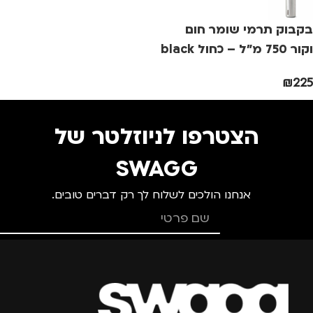
מתאים ל
מידה
+3
מ
בקבוק תרמי שומר חום
גברים
,
חיילים
,
טיולים
,
מותגים
TROIKA
וקור 750 מ"ל – כחול black
מנהלים, עסקים, עבודה
,
& blum
נסיעות
,
נשים
₪
225
מתאים ל
מ
גברים
,
נשים
הצטרפו לניוזלטר של
SWAGG
אנחנו הולכים לשלוח לך רק דברים טובים.