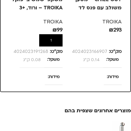
משולב עם פנס לד
TROIKA – ורוד, +3
בש
– 
KA
TROIKA
TROIKA
10
₪
99
₪
293
הוספה לסל
הוספה לסל
מק”ט:
4024023166907
מק”ט:
4024023191268
מק
משקל
0.14 ק"ג
משקל
0.08 ק"ג
מ
מידות
מידות
25 × 13.5 × 4
120 × 58 × 13
סנטימטרים
סנטימטרים
צ
מוצרים אחרונים שצפית בהם
מותגים
TROIKA
צבע
ורוד
מ