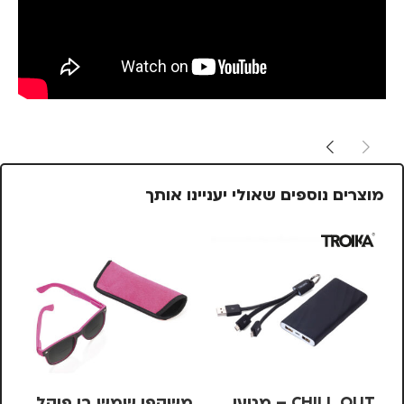
מוצרים נוספים שאולי יעניינו אותך
CHILL OUT – מטען
משקפי שמש בי פוקל
עט