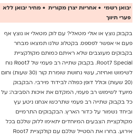
יבואן רשמי • אחריות יצרן מקורית • מחיר יבואן ללא
פערי תיווך
בקבוק נוצץ או אולי מטאלי? עם לוק מטאלי או נוצץ אף
פעם אי אפשר לפספס. בקטלוג שלנו תמצאו מבחר
בקבוקים מעוצבים שלא ראיתם כמותם מקולקציית
Root7 Special. בקבוק שתייה רב פעמי של
Root7
נוח
לשימוש ואחיזה, עשוי נחושת שומרת קור (30 שעות) וחום
(20 שעות) וכולל דופן כפולה לבידוד מירבי. הבקבוק
מיועד לשימוש רב פעמי, המקדם את איכות הסביבה: על
כל בקבוק שתייה רב פעמי שתרכשו אנחנו ניטע עץ
וביחד נשמור על כדור הארץ. הבקבוקים התרמיים
מקולקציית הצבעים המיוחדים יתאימו ללוק שלכם בכל
אירוע. בחרו את הסטייל שלכם עם קולקציית Root7