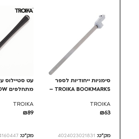
סימניות ייחודיות לספר
עט סטיילוס ע
TROIKA BOOKMARKS –
מתחלפ
אלפקה
STYLUS
TROIKA
TROIKA
₪
89
₪
63
הוספה לסל
הוספה לסל
מק”ט:
4024023021831
מק”ט:
4160447