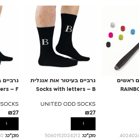
ם ראשים
גרביים בעיטור אות אנגלית
גרביים 
ים RAINBOW
Socks with letters – B
ers – F
 SOCKS
UNITED ODD SOCKS
₪
27
₪
27
הוספה לסל
הוספה לס
402402
מק”ט:
5060152024212
מק”ט:
50