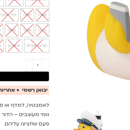
וספה
חולה
חייל סייבר
נהגת
סייבר
סלפי
ע
קורונה תכלת
קנאביס
ר
יבואן רשמי • אחריות 
לאמבטיה, למדף או סתם
גומי מעוצבים – הדור ה
פעם שתציצו עליהם.