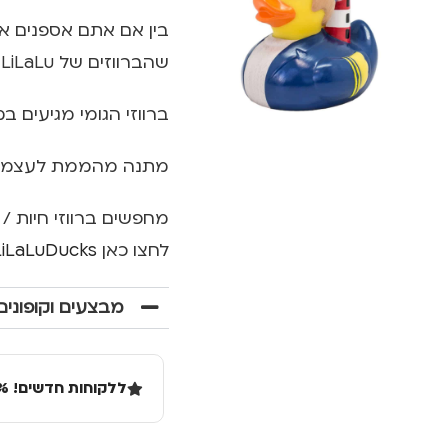
בין אם אתם אספנים או
שהברווזים של LiLaLu, שכבר כבשו את העולם, יכבשו גם את הלב שלכם.
ברווזי הגומי מגיעים ב
מתנה מהממת לעצמך א
מחפשים ברווזי חיות / 
לחצו כאן
/LiLaLuDucks
מבצעים וקופונים
ללקוחות חדשים! 10% הנחה בקנייה ראשונה מעל 100 שקל באתר.