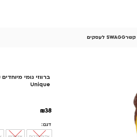
 קשר
SWAGG לעסקים
ב
Unique
₪
38
דגם
אדום לבבות
אינשטיין
א