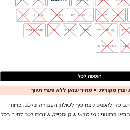
חמניה
ישנוני
לבן עם לבבות
מגדלור
מתפנן
נהג
ננים
עץ חג מולד
פיירו
צוללת
צל
קורונה ורוד
ובוט
רוח רפאים
הוספה לסל
יצרן מקורית • מחיר יבואן ללא פערי תיווך
 כדי להכניס קצת כיף לשולחן העבודה שלכם, ברווזי
בא! ברווזוני גומי מלאי שיק וסטייל, שיגרמו לכם לחייך בכל