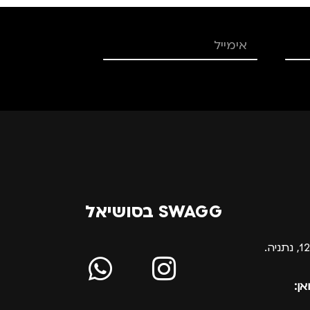
SWAGG בסושיאל
אן: