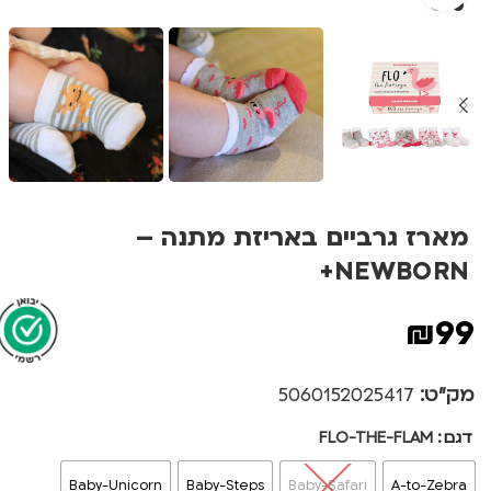
מארז גרביים באריזת מתנה –
NEWBORN+
₪
99
מק"ט:
5060152025417
דגם
FLO-THE-FLAM
Baby-Unicorn
Baby-Steps
Baby-Safari
A-to-Zebra