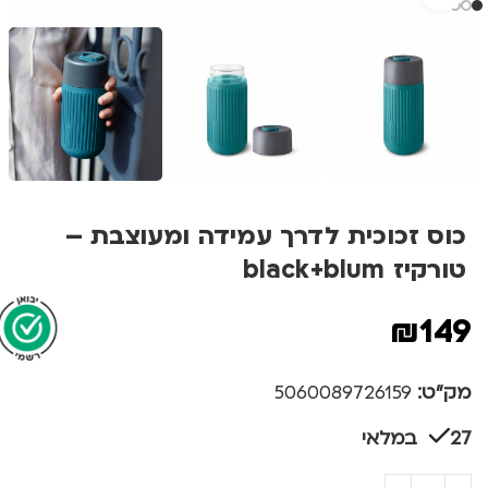
כוס זכוכית לדרך עמידה ומעוצבת –
טורקיז black+blum
₪
149
מק"ט:
5060089726159
27 במלאי