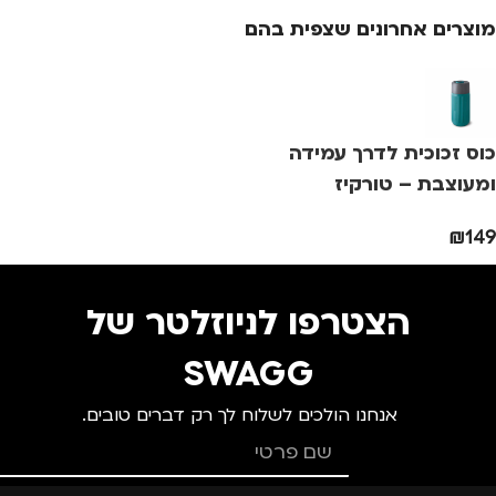
מוצרים אחרונים שצפית בהם
צבע
ורוד
צבע
ורוד
מ
מידה
+1.5
מידה
+2.5
מ
כוס זכוכית לדרך עמידה
מותגים
TROIKA
מותגים
TROIKA
ומעוצבת – טורקיז
black+blum
₪
149
מתאים ל
מתאים ל
מ
גברים
,
נשים
גברים
,
נשים
הצטרפו לניוזלטר של
SWAGG
אנחנו הולכים לשלוח לך רק דברים טובים.