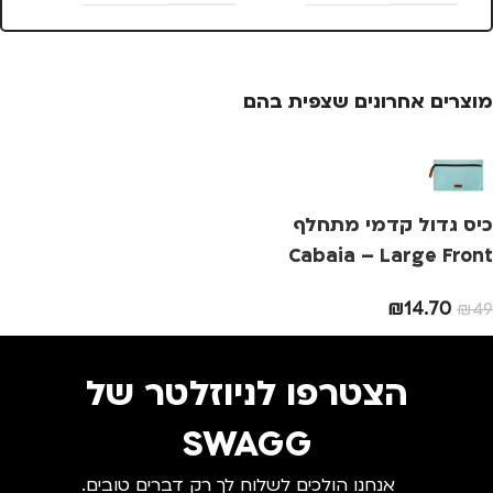
צבע
ורוד
צבע
ורוד
צ
מוצרים אחרונים שצפית בהם
מידה
+1
מידה
+1.5
מ
מותגים
TROIKA
מותגים
TROIKA
מ
כיס גדול קדמי מתחלף
מתאים ל
מתאים ל
מ
Cabaia – Large Front
Bag Pocket
גברים
,
נשים
גברים
,
נשים
₪
14.70
₪
49
הצטרפו לניוזלטר של
SWAGG
אנחנו הולכים לשלוח לך רק דברים טובים.