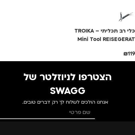
צבע
ורוד
צבע
ורוד
מ
מידה
+1.5
מידה
+2
מ
כלי רב תכליתי – TROIKA
מותגים
TROIKA
מותגים
TROIKA
Mini Tool REISEGERAT
₪
119
מתאים ל
מתאים ל
מ
גברים
,
נשים
גברים
,
נשים
הצטרפו לניוזלטר של
SWAGG
אנחנו הולכים לשלוח לך רק דברים טובים.