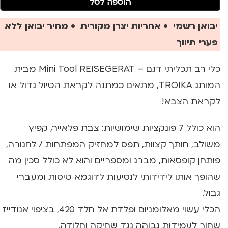
הוספה לסל
יבואן רשמי • אחריות יצרן מקורית • מחיר יבואן ללא
פערי תיווך
כלי רב תכליתי דגם – Mini Tool REISEGERAT מבית
המותג TROIKA, מתאים כמתנה לקראת הטיול גדול או
לקראת הצבא!
הוא כולל 7 פונקציות שימושיות:
צבת פלאייר, קפיץ
משולב, חותך קצוות, תפס למחזיק המפתחות / לחגורה,
פותחן קופסאות, מברג ומספריים והוא לא כולל סכין מה
שהופך אותו לידידותי לנסיעות לדוגמא טיסות ומעברי
גבול.
הכלי עשוי מאלומניום ופלדת אל חלד 420, בציפוי אנודייז
שחור לעמידות גבוהה נגד שחיקה וחלודה.