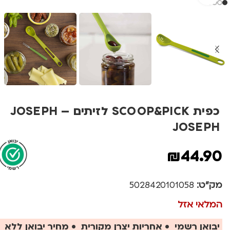
כפית SCOOP&PICK לזיתים – JOSEPH
JOSEPH
₪
44.90
מק"ט:
5028420101058
המלאי אזל
יבואן רשמי • אחריות יצרן מקורית • מחיר יבואן ללא