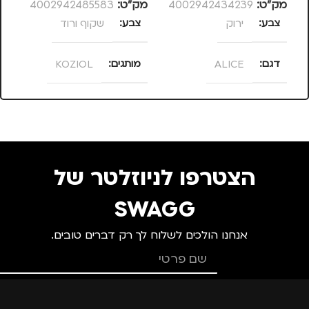
מק”ט:
4002942434239
מק”ט:
4002942485583
מק
צבע
ירוק
צבע
שקוף ורוד
צ
דגם
ALICE
מותגים
KOZIOL
מ
מותגים
KOZIOL
הצטרפו לניוזלטר של
SWAGG
אנחנו הולכים לשלוח לך רק דברים טובים.