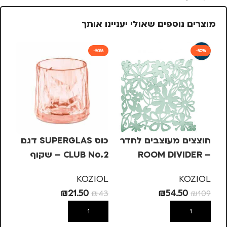
מוצרים נוספים שאולי יעניינו אותך
%
-50%
-50%
חוצצים מעוצבים לחדר
כוס SUPERGLAS דגם
כו
– ROOM DIVIDER
CLUB No.2 – שקוף
Koziol – ירוק, ALICE
ורוד
UB
OL
KOZIOL
KOZIOL
.14
₪
21.50
₪
54.50
48
₪
43
₪
109
הוספה לסל
הוספה לסל