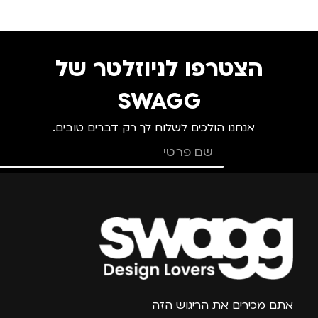
סנטימטרים
צ
גברים
,
חיילים
,
טיולים
,
מותגים
TROIKA
נסיעות
,
נשים
מ
הצטרפו לניוזלטר של
מתאים ל
מ
SWAGG
אנחנו הולכים לשלוח לך רק דברים טובים.
גברים
,
חיילים
,
טיולים
,
מנהלים, עסקים, עבודה
,
נסיעות
,
נשים
מ
צרפו אותי למועדון
אתם מכירים את הריגוש הזה