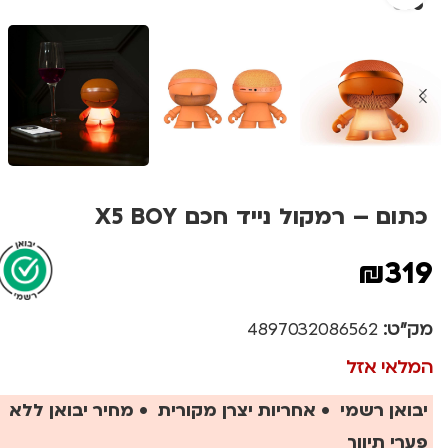
כתום – רמקול נייד חכם X5 BOY
₪
319
מק"ט:
4897032086562
המלאי אזל
יבואן רשמי • אחריות יצרן מקורית • מחיר יבואן ללא
פערי תיווך