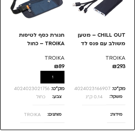
CHILL OUT – מטען
חגורת כסף לטיסות
עט
משולב עם פנס לד
TROIKA – כחול
בש
– 
KA
TROIKA
TROIKA
10
₪
89
₪
293
הוספה לסל
הוספה לסל
מק”ט:
4024023166907
מק”ט:
4024023021756
מק
משקל
0.14 ק"ג
צבע
כחול
מ
מידות
מותגים
TROIKA
120 × 58 × 13
מתאים ל