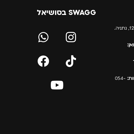
SWAGG בסושיאל
אן:
ת:
054-