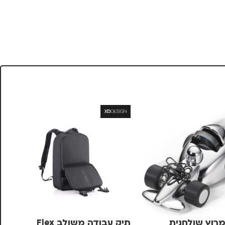
מרוץ שולחנית
תיק עבודה משולב Flex
עט