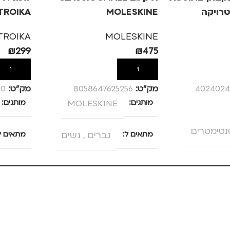
טרויקה
MOLESKINE
TROIKA
TROIKA
MOLESKINE
₪
299
₪
475
הוספה לסל
הוספה לס
402402
מק”ט:
8058647625256
מק”ט:
70
מותגים
MOLESKINE
מותגים
מתאים ל
גברים
,
נשים
מתאים ל
TRO
מנהלים
סוג תיק
תיק גב
,
תיק למחשב נייד
,
ערב / בילוי