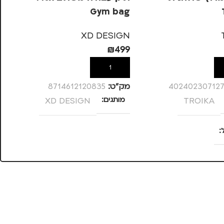
SS
Gym bag
S
XD DESIGN
67
₪
499
ל
הוספה לסל
40240230712
מק”ט:
8714612120835
מק
TROIKA
מותגים
XD DESIGN
מ
, עסקים, עבודה