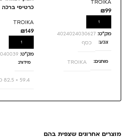
TROIKA
כרטיסי ברכה 
₪
99
TROIKA
TROIKA
הוספה לסל
₪
149
מק”ט:
4024024030627
צבע
כסף
הוספה לסל
מק”ט:
4040039
מותגים
TROIKA
מידות
59.4 × 82.5 סנטימטרים
מתאים ל
גברים
,
נסיעות
,
נשים
מותגים
IKA
מתאים ל
מוצרים אחרונים שצפית בהם
גברים
,
נשים