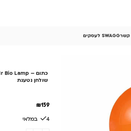
 קשר
SWAGG לעסקים
שולחן נטענת
₪
159
4 במלאי