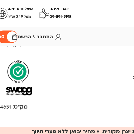
דברו איתנו
משלוחים חינם
09-891-9198
מעל 349 ש״ח
התחבר \ הרשם
0
₪
מק"ט:
4651
יצרן מקורית • מחיר יבואן ללא פערי תיווך