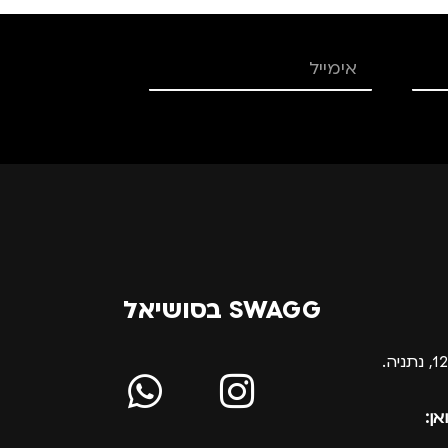
SWAGG בסושיאל
אן: