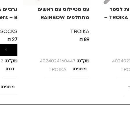
יות לספר
עט סטיילוס עם ראשים
גרביים 
TROIKA BOOKMARKS –
מתחלפים RAINBOW
ers – B
STYLUS
 SOCKS
TROIKA
₪
27
₪
89
הוספה לסל
הוספה לס
402402
מק”ט:
4024024160447
מק”ט:
12
TRO
מותגים
TROIKA
דגם
מותגים
SOCKS