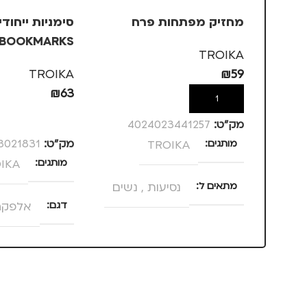
מחזיק מפתחות פרח
סימניות ייחוד
TROIKA
אלפקה
TROIKA
₪
59
₪
63
הוספה לסל
הוספה לסל
מק”ט:
4024023441257
מותגים
TROIKA
מק”ט:
3021831
מותגים
IKA
מתאים ל
נסיעות
,
נשים
דגם
אלפקה