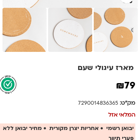
מארז עיגולי שעם
₪
79
מק"ט:
7290014836365
המלאי אזל
יבואן רשמי • אחריות יצרן מקורית • מחיר יבואן ללא
פערי תיווך