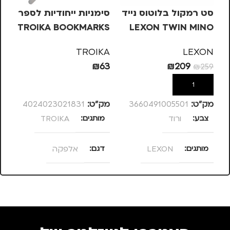
סט רמקול בלוטוס נייד
סימניות ייחודיות לספר
NE
TROIKA BOOKMARKS
LEXON TWIN MINO
3W – ורוד
– אלפקה
NE
TROIKA
LEXON
75
₪
63
₪
209
₪
259
הוספה לסל
הוספה לסל
מק”ט:
3660491005501
מק”ט:
4024023021831
מק
צבע
ורוד
מותגים
TROIKA
מ
מותגים
LEXON
דגם
אלפקה
מ
ס