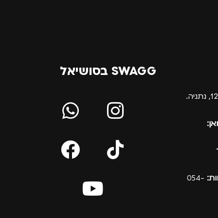
SWAGG בסושיאל
אן:
ת:
054-