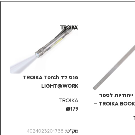
פנס לד TROIKA Torch
LIGHT@WORK
ייחודיות לספר
TROIKA
TROIKA BOOKMARKS –
PER
₪
179
KA
הוספה לסל
99
מק”ט:
4024023201738