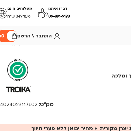
דברו איתנו
משלוחים חינם
09-891-9198
מעל 349 ש״ח
התחבר \ הרשם
0
₪
 ומלכה
מק"ט:
4024023117602
יצרן מקורית • מחיר יבואן ללא פערי תיווך