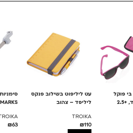
י פוקל
עט ליליפוט בשילוב פנקס
סימניות 
ליליפד – צהוב
אלפקה
TROIKA
TROIKA
₪
63
₪
110