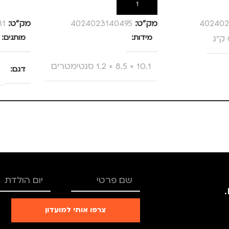
הוספה לסל
הוספה לס
402402
מק”ט:
4024023140495
מק”ט:
31
מידות
מותגים
10.1 × 8.5 × 1.2 סנטימטרים
דגם
צבע
צהוב
מותגים
TROIKA
מתאים ל
גברים
,
חיילים
,
טיולים
,
TRO
מנהלים, עסקים, עבודה
,
צרפו אותי למועדון
נסיעות
,
נשים
,
ילדים
רים
,
נשים