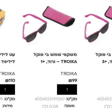
י פוקל
משקפי שמש בי פוקל
עט לילי
TROIKA – ורוד, +1
ליליפד 
TROIKA
TROIKA
₪
110
₪
99
הוספה לסל
הוספה לס
402402
מק”ט:
4024023191060
מק”ט:
95
משקל
0.08 ק"ג
מידות