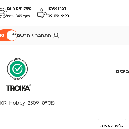
דברו איתנו
משלוחים חינם
09-891-9198
מעל 349 ש״ח
התחבר \ הרשם
0
₪
יבים
מק"ט:
2509-KR-Hobby
קליעה למטרה