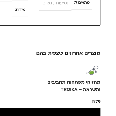
מתאים ל
נסיעות
,
נשים
מידות
25 × 13.5 × 4 סנטימטרים
צבע
ורוד
מוצרים אחרונים שצפית בהם
מידה
+3
מותגים
IKA
מחזיקי מפתחות תחביבים
מתאים ל
גב
והשראה – TROIKA
₪
79