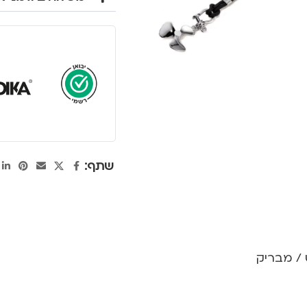
שתף:
 / מבריק