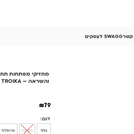
 קשר
SWAGG לעסקים
מחזיקי מפתחות תחב
והשראה – TROIKA
₪
79
דגם
גולף
הפלגה
פרופלור