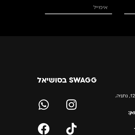
SWAGG בסושיאל
אן: