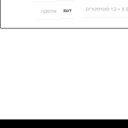
דגם
אלפקה
צהוב
TROIKA
,
חיילים
,
טיולים
,
, עסקים, עבודה
,
,
נשים
,
ילדים