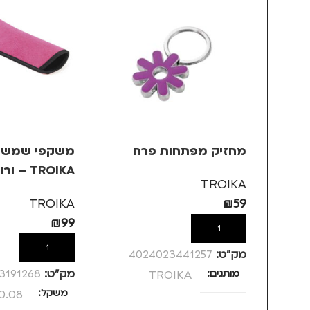
מחזיק מפתחות פרח
משקפי שמש ב
TROIKA – ורוד, +3
TROIKA
TROIKA
₪
59
₪
99
הוספה לסל
הוספה לסל
מק”ט:
4024023441257
מותגים
TROIKA
מק”ט:
3191268
משקל
0.08 ק"ג