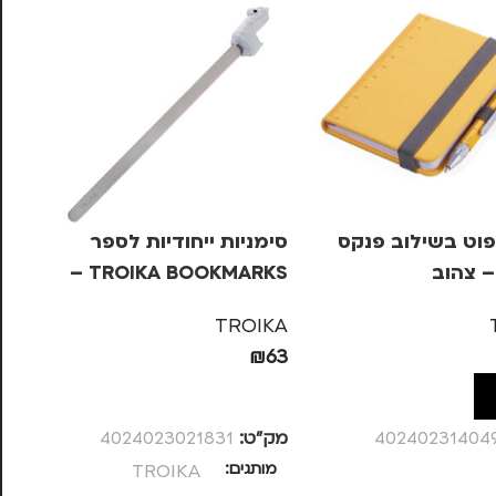
K
פוט בשילוב פנקס
סימניות ייחודיות לספר
KA
– צהוב
TROIKA BOOKMARKS –
79
אלפקה
TROIKA
₪
63
מק
ל
הוספה לסל
מ
40240231404
מק”ט:
4024023021831
מותגים
TROIKA
מ