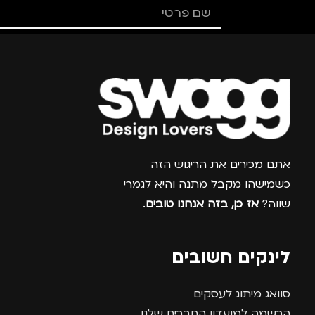
מנהלים, עסקים, עבודה
,
נסיעות
,
נשים
מתאים ל
מ
גברים
,
נשים
צרפו אותי למועדון
אתם מכירים את הריגוש הזה
כשמישהו מקבל מתנה והיא לגמרי
שווה?
אז כן, בזה אנחנו טובים
.
לינקים חשובים
סוואג מיתוג לעסקים
הרשמה למועדון החברים שלנו