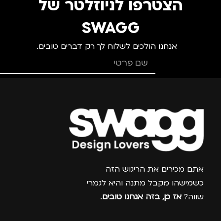
הצטרפו לניוזלטר של
מתאים ל
מ
SWAGG
אנחנו הולכים לשלוח לך רק דברים טובים.
גברים
,
חיילים
,
טיולים
,
מ
מנהלים, עסקים, עבודה
,
נסיעות
,
נשים
מ
צרפו אותי למועדון
אתם מכירים את הריגוש הזה
כשמישהו מקבל מתנה והיא לגמרי
שווה?
אז כן, בזה אנחנו טובים
.