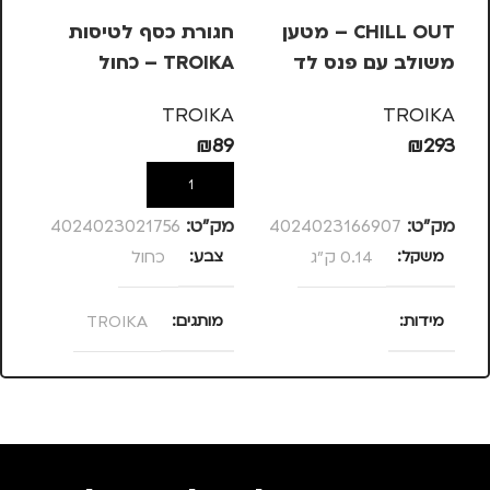
CHILL OUT – מטען
חגורת כסף לטיסות
מש
משולב עם פנס לד
TROIKA – כחול
OIKA
KA
TROIKA
TROIKA
99
₪
89
₪
293
הוספה לסל
הוספה לסל
מק”ט:
4024023166907
מק”ט:
4024023021756
מק
משקל
0.14 ק"ג
צבע
כחול
מ
מידות
מותגים
TROIKA
מ
120 × 58 × 13
מתאים ל
סנטימטרים
גברים
,
חיילים
,
טיולים
,
מותגים
TROIKA
נסיעות
,
נשים
צ