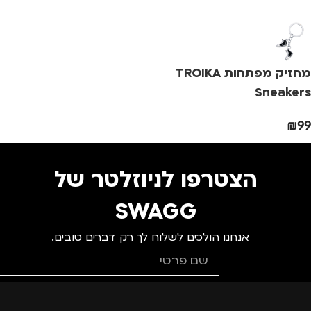
מותגים
TROIKA
נסיעות
,
נשים
צ
מתאים ל
מ
מחזיק מפתחות TROIKA
גברים
,
חיילים
,
טיולים
,
מ
Sneakers
מנהלים, עסקים, עבודה
,
נסיעות
,
נשים
₪
99
מ
הצטרפו לניוזלטר של
SWAGG
אנחנו הולכים לשלוח לך רק דברים טובים.