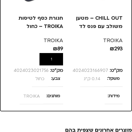
CHILL OUT – מטען
חגורת כסף לטיסות
מש
משולב עם פנס לד
TROIKA – כחול
OIKA
KA
TROIKA
TROIKA
99
₪
89
₪
293
הוספה לסל
הוספה לסל
מק”ט:
4024023166907
מק”ט:
4024023021756
מק
משקל
0.14 ק"ג
צבע
כחול
מ
מידות
מותגים
TROIKA
מ
120 × 58 × 13
מתאים ל
סנטימטרים
גברים
,
חיילים
,
טיולים
,
מוצרים אחרונים שצפית בהם