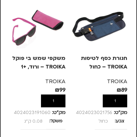
חגורת כסף לטיסות
משקפי שמש בי פוקל
מש
TROIKA – כחול
TROIKA – ורוד, +1
OIKA
KA
TROIKA
TROIKA
99
₪
99
₪
89
הוספה לסל
הוספה לסל
מק”ט:
4024023021756
מק”ט:
4024023191060
מק
צבע
כחול
משקל
0.08 ק"ג
מ