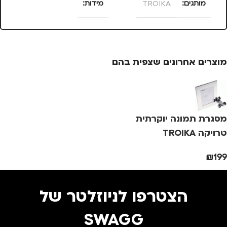
מותגים
TROIKA
מידות
מ
25 × 13.5 × 4
מתאים ל
סנטימטרים
גברים
,
חיילים
,
טיולים
,
מוצרים אחרונים שצפית בהם
נסיעות
,
נשים
צבע
ורוד
צ
מידה
+1
מ
מסגרת תמונה יוקרתית
מותגים
TROIKA
מ
טרויקה TROIKA
₪
199
מתאים ל
מ
גברים
,
נשים
הצטרפו לניוזלטר של
SWAGG