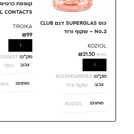
קופסת כרטיסי
L CONTACTS
TROIKA – כסף
כוס SUPERGLAS דגם CLUB
TROIKA
No.2 – שקוף ורוד
₪
99
KOZIOL
הוספה לסל
₪
21.50
₪
43
מק”ט:
4030627
צבע
כסף
הוספה לסל
מק”ט:
4002942485583
מותגים
IKA
צבע
שקוף ורוד
מתאים ל
מותגים
KOZIOL
גברים
,
נסיעו