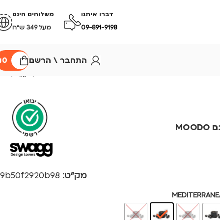
דברו איתנו
משלוחים חינם
09-891-9198
מעל 349 ש״ח
התחבר \ הרשם
0
₪
MO
מק"ט:
9b50f2920b98
MEDITERRANE