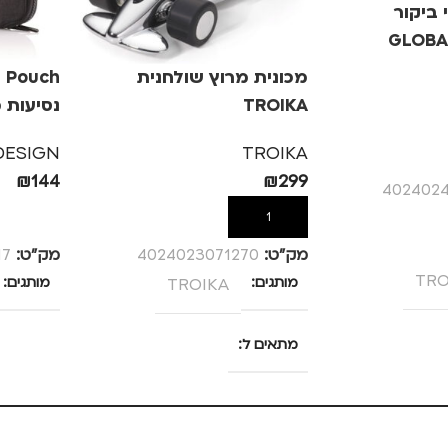
 ביקור
GLOBA
מכונית מרוץ שולחנית
TROIKA
נסיעות מבית 
DESIGN
TROIKA
₪
144
₪
299
402402
הוספה לסל
הוספה לס
מק”ט:
4024023071270
מק”ט:
17
TRO
מותגים
TROIKA
מותגים
מתאים ל
ת
,
נשים
מנהלים, עסקים, עבודה