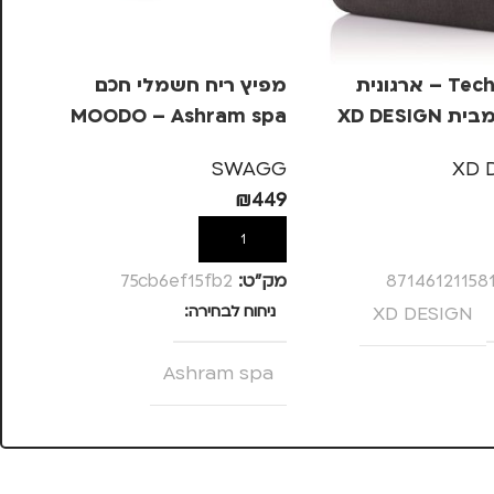
Tech Pouch – ארגונית
מפיץ ריח חשמלי חכם
מפ
XD DESIGN
MOODO – Ashram spa
on
G
SWAGG
XD 
49
₪
449
ל
הוספה לסל
87146121158
מק”ט:
75cb6ef15fb2
מק
XD DESIGN
ניחוח לבחירה
נ
Ashram spa
מותגים
SWAGG
מ