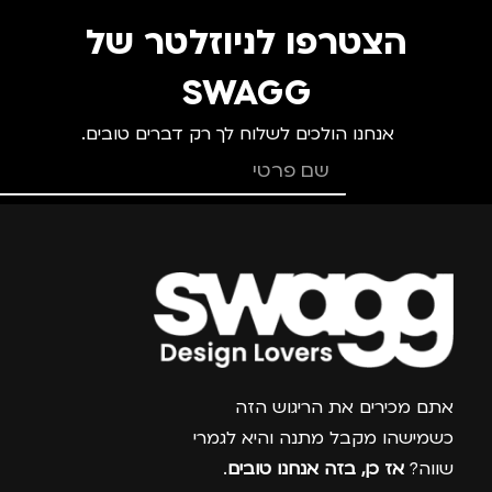
צבע
ורוד
צ
הצטרפו לניוזלטר של
מידה
+1
מ
SWAGG
אנחנו הולכים לשלוח לך רק דברים טובים.
מותגים
TROIKA
מ
מתאים ל
מ
גברים
,
נשים
צרפו אותי למועדון
אתם מכירים את הריגוש הזה
כשמישהו מקבל מתנה והיא לגמרי
שווה?
אז כן, בזה אנחנו טובים
.