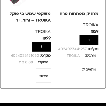
מחזיק מפתחות פרח
משקפי שמש בי פוקל
מש
TROIKA – ורוד, +1
OIKA
TROIKA
KA
TROIKA
₪
59
99
₪
99
הוספה לסל
הוספה לסל
מק”ט:
4024023441257
מותגים
TROIKA
מק”ט:
4024023191060
מק
משקל
0.08 ק"ג
מ
מתאים ל
מידות
מ
נסיעות
,
נשים
25 × 13.5 × 4
סנטימטרים