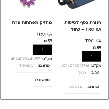
חגורת כסף לטיסות
מחזיק מפתחות פרח
מש
TROIKA – כחול
OIKA
TROIKA
KA
₪
59
TROIKA
99
₪
89
הוספה לסל
הוספה לסל
מק”ט:
4024023441257
מק”ט:
4024023021756
מותגים
TROIKA
מק
צבע
כחול
מ
מתאים ל
מותגים
TROIKA
מ
נסיעות
,
נשים
מתאים ל