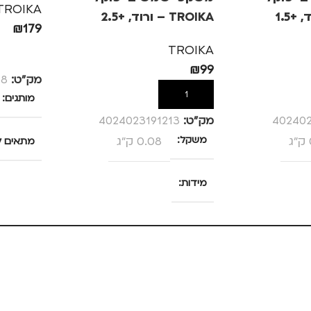
TROIKA
TROIKA – ורוד, +2.5
₪
179
TROIKA
הוספה לס
₪
99
מק”ט:
38
הוספה לסל
מותגים
402402
מק”ט:
4024023191213
משקל
0.08 ק"ג
מתאים ל
גברים
מידות
נסיעות
25 × 13.5 × 4 סנטימטרים
צבע
ורוד
מידה
+2.5