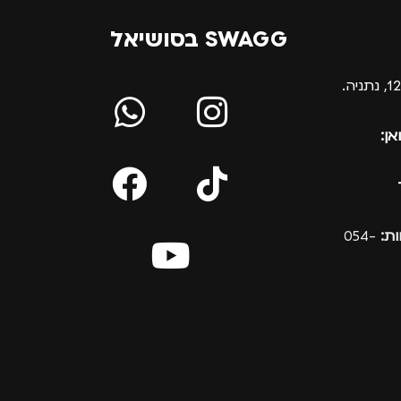
SWAGG בסושיאל
אן:
ת:
054-