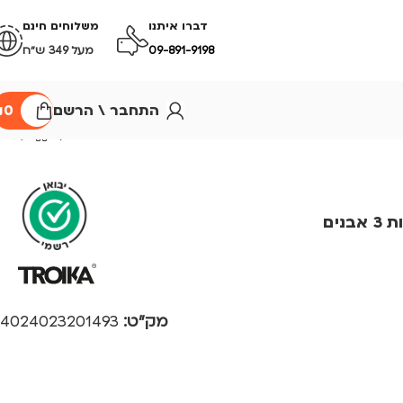
דברו איתנו
משלוחים חינם
09-891-9198
מעל 349 ש״ח
התחבר \ הרשם
0
₪
משקולות נייר מגנטיות 3 אבנים
מק"ט:
4024023201493