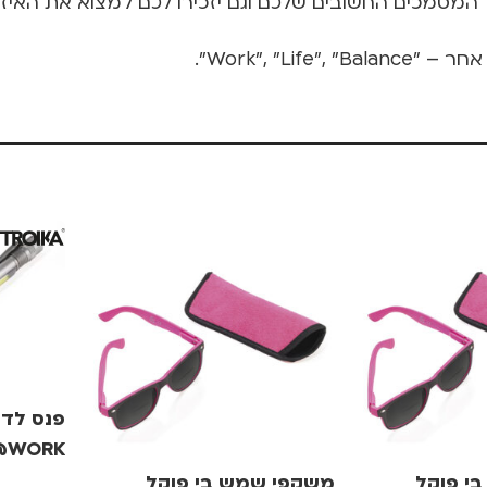
Work", "L".
@WORK
י פוקל
משקפי שמש בי פוקל