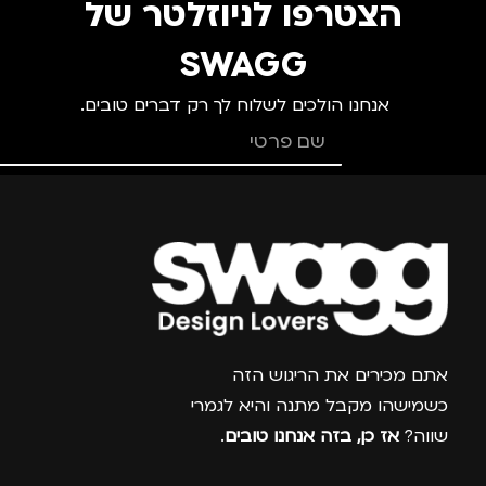
הצטרפו לניוזלטר של
מידה
+3
מידה
+2
SWAGG
אנחנו הולכים לשלוח לך רק דברים טובים.
מותגים
TROIKA
מותגים
TROIKA
מתאים ל
מתאים ל
גברים
,
נשים
גברים
,
נשים
צרפו אותי למועדון
אתם מכירים את הריגוש הזה
כשמישהו מקבל מתנה והיא לגמרי
שווה?
אז כן, בזה אנחנו טובים
.