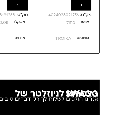
הוספה לסל
הוספה לסל
מק”ט:
4024023021756
מק”ט:
3191268
צבע
כחול
משקל
0.08 ק"ג
מותגים
TROIKA
מידות
25 × 13.5 × 4 סנטימטרים
מתאים ל
גברים
,
חיילים
,
טיולים
,
צבע
ורוד
נסיעות
,
נשים
מידה
+3
הצטרפו לניוזלטר של SWAGG
אנחנו הולכים לשלוח לך רק דברים טובים.
מותגים
IKA