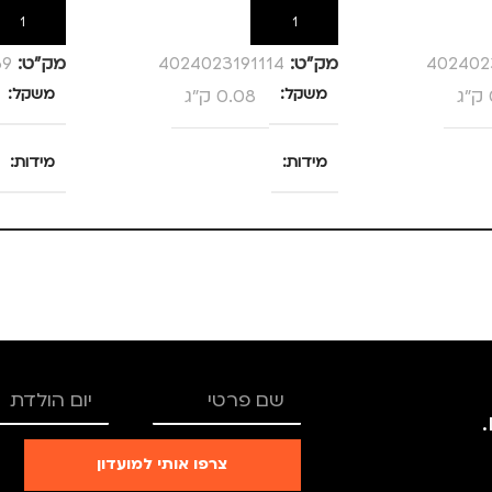
הוספה לסל
הוספה לס
402402
מק”ט:
4024023191114
מק”ט:
69
משקל
0.08 ק"ג
משקל
מידות
מידות
25 × 13.5 × 4 סנטימטרים
25 × 13.5 × 4 סנטימטרים
צבע
ורוד
צבע
מידה
+1.5
מידה
TRO
מותגים
TROIKA
מותגים
צרפו אותי למועדון