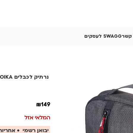
 קשר
SWAGG לעסקים
נרתיק לכבלים TROIKA
₪
149
המלאי אזל
יבואן רשמי • אחריות 