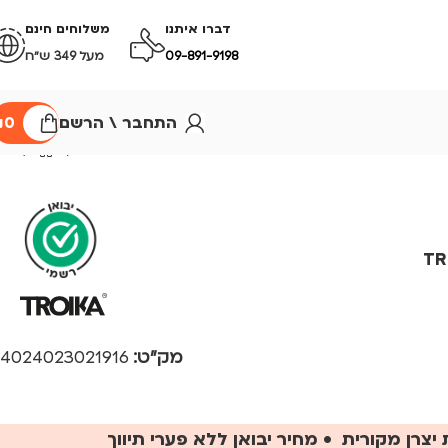
דברו איתנו
משלוחים חינם
09-891-9198
מעל 349 ש״ח
התחבר \ הרשם
0
₪
מק"ט:
4024023021916
יצרן מקורית • מחיר יבואן ללא פערי תיווך