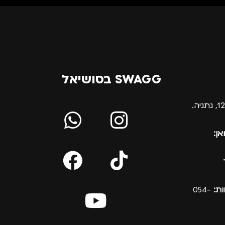
גברים
,
נשים
מתאים ל
גברים
,
נשים
SWAGG בסושיאל
אן:
ת:
054-