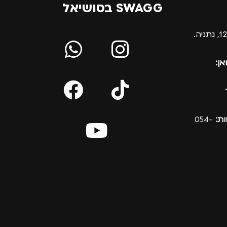
SWAGG בסושיאל
אן:
ת:
054-