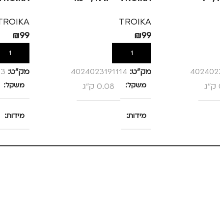
TROIKA
TROIKA
₪
99
₪
99
הוספה לסל
הוספה לס
402402
מק”ט:
4024023191114
מק”ט:
13
משקל
0.08 ק"ג
משקל
מידות
מידות
25 × 13.5 × 4 סנטימטרים
25 × 13.5 × 4 סנטימטרים
צבע
ורוד
צבע
מידה
+1.5
מידה