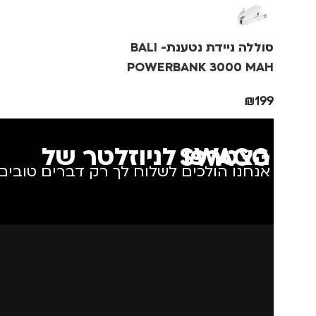
גברים
,
חיילים
,
טיולים
,
מותגים
IKA
מנהלים, עסקים, עבודה
,
סוללה ניידת נטענת- BALI
נסיעות
,
נשים
מתאים ל
גב
POWERBANK 3000 MAH
₪
199
הצטרפו לניוזלטר של SWAGG
אנחנו הולכים לשלוח לך רק דברים טובים.