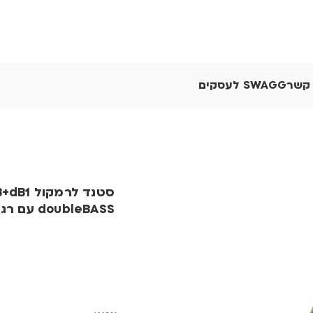
 קשר
SWAGG לעסקים
סטנד לרמקול 1
doubleBASS עם רגלי אלומניום