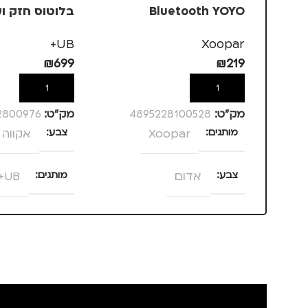
Bluetooth YOYO
בלוטוס חזק ו
אקווה
UB+
Xoopar
₪
699
₪
219
הוספה לסל
הוספה לסל
מק”ט:
4895228100528
מק”ט:
2800976
מותגים
Xoopar
צבע
אקווה
צבע
אדום
מותגים
UB+