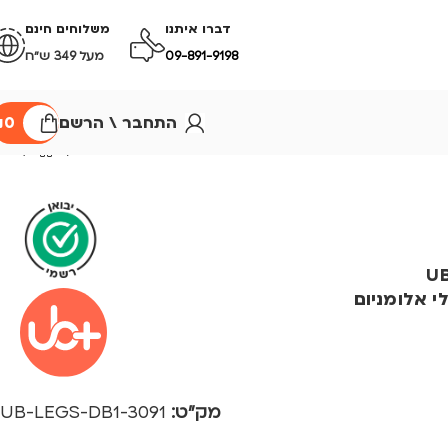
דברו איתנו
משלוחים חינם
09-891-9198
מעל 349 ש״ח
התחבר \ הרשם
0
₪
UB+dB
מק"ט:
3091-UB-LEGS-DB1