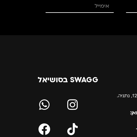
SWAGG בסושיאל
אן: