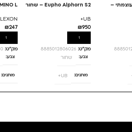
עוצמתי –
Eupho Alphorn S2 – שחור
XON MINO L
LEXON
UB+
₪
247
₪
950
הוספה לסל
הוספה לס
888501
מק”ט:
8885012806026
מק”ט:
60
צבע
שחור
צבע
מותגים
UB+
מותגים