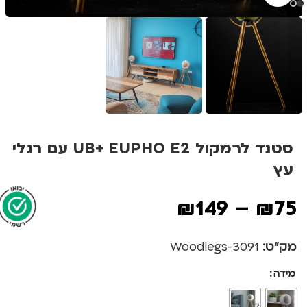
סטנד לרמקול UB+ EUPHO E2 עם רגלי
עץ
₪
149
–
₪
75
מק"ט:
3091-Woodlegs
מידה