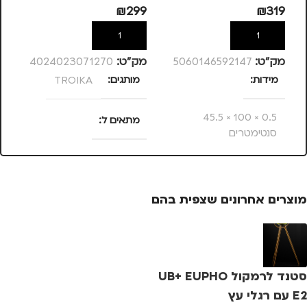
99
₪
299
₪
319
הוספה לסל
הוספה לסל
מק”ט:
5060146592147
מק”ט:
4024023071270
מק
מידות
מותגים
TROIKA
צ
0.5 × 100 × 45.5
מתאים ל
מ
סנטימטרים
מנהלים, עסקים, עבודה
מותגים
SWAGG
מוצרים אחרונים שצפית בהם
סטנד לרמקול UB+ EUPHO
E2 עם רגלי עץ