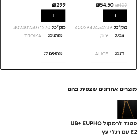
39
₪
299
₪
54.50
₪
109
הוספה לסל
הוספה לסל
מק”ט:
4002942434239
מק”ט:
4024023071270
מק
צבע
ירוק
מותגים
TROIKA
מ
דגם
ALICE
מתאים ל
מ
מנהלים, עסקים, עבודה
מותגים
KOZIOL
מוצרים אחרונים שצפית בהם
סטנד לרמקול UB+ EUPHO
E2 עם רגלי עץ