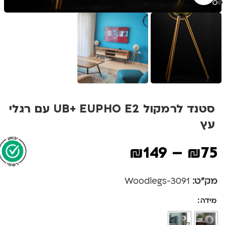
סטנד לרמקול UB+ EUPHO E2 עם רגלי
עץ
₪
149
–
₪
75
מק"ט:
3091-Woodlegs
מידה