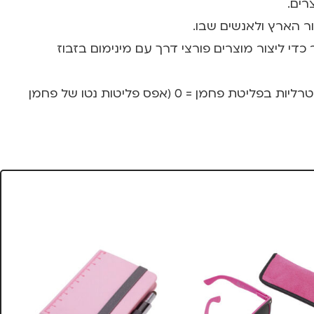
ור הארץ ולאנשים שבו.
נולוגיות המתקדמות ביותר כדי ליצור מוצרים פורצי דרך עם מינימום בזבוז
יתרה מכך למותג ישנו תו climate neutral המבטיח שהמוצרים מיוצרים בתהליך ייצור נטול זיהום סביבתי ונייטרליות בפליטת פחמן = 0 (אפס פליטות נטו של פחמן