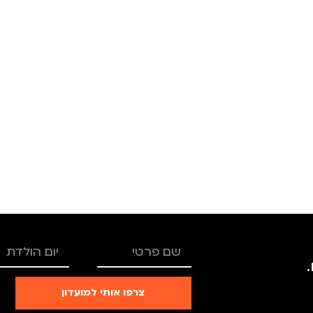
צבע
ורוד
צבע
מידה
+1
מידה
TRO
מותגים
TROIKA
מותגים
רים
,
נשים
מתאים ל
גברים
,
נשים
מתאים ל
צרפו אותי למועדון