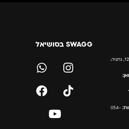
SWAGG בסושיאל
אן:
ת:
054-