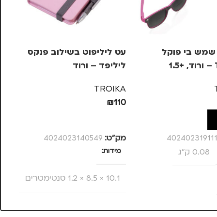
שמש בי פוקל
עט ליליפוט בשילוב פנקס
סט
1
ליליפד – ורוד
ור
N
TROIKA
₪
110
59
ל
הוספה לסל
40240231911
מק”ט:
4024023140549
מק
0.08 ק"ג
מידות
צ
10.1 × 8.5 × 1.2 סנטימטרים
מ
צבע
ורוד