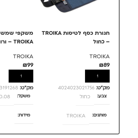
חגורת כסף לטיסות TROIKA
משקפי שמש ב
– כחול
TROIKA – ורוד, +3
TROIKA
TROIKA
₪
99
₪
89
הוספה לסל
הוספה לסל
מק”ט:
4024023021756
מק”ט:
3191268
צבע
כחול
משקל
0.08 ק"ג
מותגים
TROIKA
מידות
25 × 13.5 × 4 סנטימטרים
מתאים ל