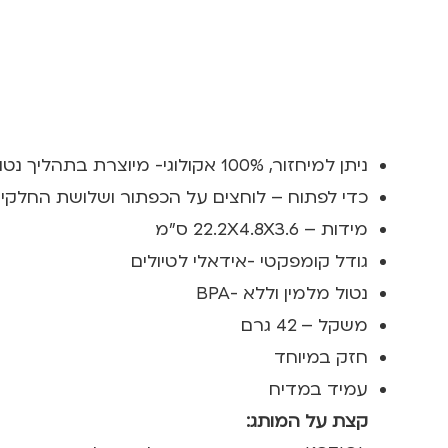
ניתן למיחזור, 100% אקולוגי- מיוצרת בתהליך נטול זיהום סביבתי ו- 0% טביעת פחמן נטרלית
כדי לפתוח – לוחצים על הכפתור ושלושת החלקי
מידות – 22.2X4.8X3.6 ס"מ
גודל קומפקטי -אידאלי לטיולים
נטול מלמין וללא -BPA
משקל – 42 גרם
חזק במיוחד
עמיד במדיח
קצת על המותג: