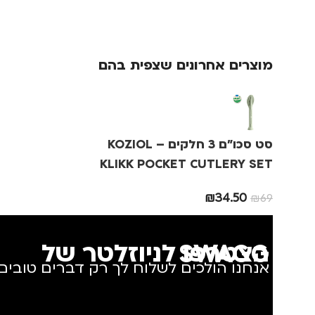
גברים
,
חיילים
,
טיולים
,
צבע
ורוד
נסיעות
,
נשים
מוצרים אחרונים שצפית בהם
מידה
+3
מותגים
IKA
סט סכו"ם 3 חלקים – KOZIOL
מתאים ל
גב
KLIKK POCKET CUTLERY SET
₪
34.50
₪
69
הצטרפו לניוזלטר של SWAGG
אנחנו הולכים לשלוח לך רק דברים טובים.