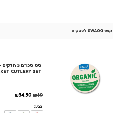
 קשר
SWAGG לעסקים
CKET CUTLERY SET
₪
34.50
₪
69
צבע