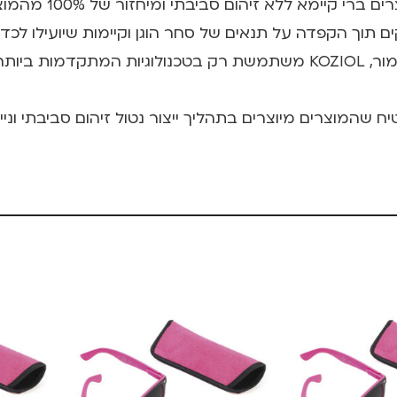
ים תוך הקפדה על תנאים של סחר הוגן וקיימות שיועילו לכד
בקדמת החשיבה והיצירה עומדת המחויבות לשימור, KOZIOL משתמשת רק בטכ