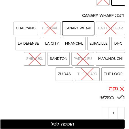
דגם
CANARY WHARF
CHAOYANG
CENTRAL
CANARY WHARF
BAB EZZOUAR
LA DEFENSE
LA CITY
FINANCIAL
EURALILLE
DIFC
SHINJUKU
SANDTON
PART DIEU
MARUNOUCHI
ZUIDAS
THE SHARD
THE LOOP
נקה
1 במלאי
הוספה לסל