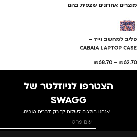
מוצרים אחרונים שצפית בהם
מידה
+3
מידה
+1
מ
מותגים
TROIKA
מותגים
TROIKA
מ
סליב למחשב נייד –
מתאים ל
מתאים ל
מ
CABAIA LAPTOP CASE
גברים
,
נשים
גברים
,
נשים
₪
68.70
–
₪
62.70
הצטרפו לניוזלטר של
SWAGG
אנחנו הולכים לשלוח לך רק דברים טובים.