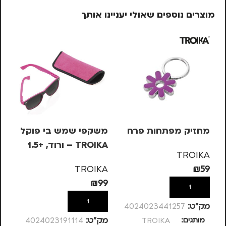
מוצרים נוספים שאולי יעניינו אותך
מחזיק מפתחות פרח
משקפי שמש בי פוקל
מש
TROIKA – ורוד, +1.5
OIKA
TROIKA
KA
TROIKA
₪
59
99
₪
99
הוספה לסל
הוספה לסל
מק”ט:
4024023441257
מותגים
TROIKA
מק”ט:
4024023191114
מק