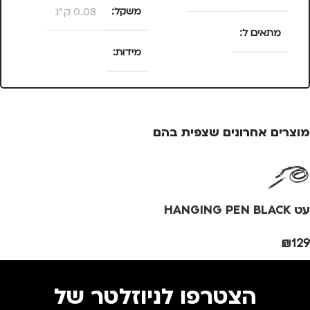
משקל
0.08 ק"ג
מ
מתאים ל
מידות
מ
נסיעות
,
נשים
25 × 13.5 × 4
סנטימטרים
מוצרים אחרונים שצפית בהם
צבע
ורוד
צ
מידה
+1.5
מ
עט HANGING PEN BLACK
מותגים
TROIKA
מ
₪
129
מתאים ל
מ
הצטרפו לניוזלטר של
גברים
,
נשים