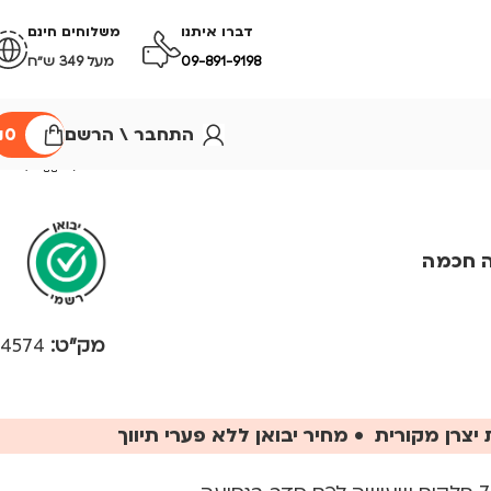
דברו איתנו
משלוחים חינם
09-891-9198
מעל 349 ש״ח
התחבר \ הרשם
0
₪
ה חכמה
מק"ט:
4574
יצרן מקורית • מחיר יבואן ללא פערי תיווך