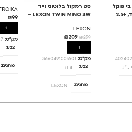
TROIKA – כסף
י פוקל
סט רמקול בלוטוס נייד
TROIKA
LEXON TWIN MINO 3W –
₪
99
ורוד
LEXON
הוספה לס
₪
209
₪
259
מק”ט:
27
צבע
הוספה לסל
402402
מק”ט:
3660491005501
מותגים
צבע
ורוד
מתאים ל
מותגים
LEXON
גברים