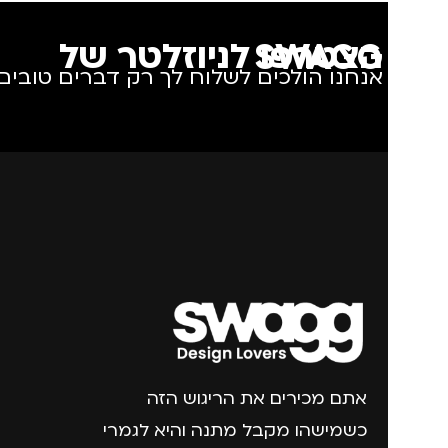
מתאים ל
מידה
+2.5
הצטרפו לניוזלטר של SWAGG
גברים
,
חיילים
,
טיולים
,
אנחנו הולכים לשלוח לך רק דברים טובים.
מותגים
IKA
מנהלים, עסקים, עבודה
,
נסיעות
,
נשים
מתאים ל
גב
אתם מכירים את הריגוש הזה
כשמישהו מקבל מתנה והיא לגמרי