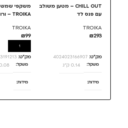
CHILL OUT – מטען משולב
משקפי שמש ב
עם פנס לד
TROIKA – ורוד, +2.5
TROIKA
TROIKA
₪
99
₪
293
הוספה לסל
הוספה לסל
מק”ט:
4024023166907
מק”ט:
3191213
משקל
0.14 ק"ג
משקל
0.08 ק"ג
מידות
מידות
120 × 58 × 13 סנטימטרים
25 × 13.5 × 4 סנטימטרים
מותגים
TROIKA
צבע
ורוד